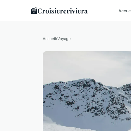
📰
Croisiereriviera
Accue
Accueil
›
Voyage