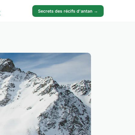
e
Secrets des récifs d'antan →