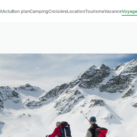
il
Actu
Bon plan
Camping
Croisière
Location
Tourisme
Vacance
Voyag