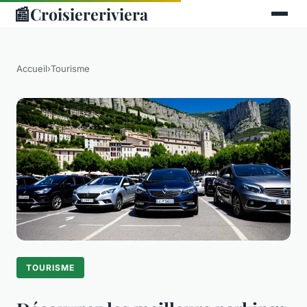
📰
Croisiereriviera
Accueil
›
Tourisme
TOURISME